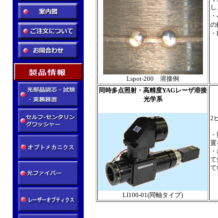
し
・
の
・
Lspot-200 溶接例
同時多点照射・高精度YAGレーザ溶接
光学系
2
・
置
・
て
て
LI100-01(同軸タイプ)