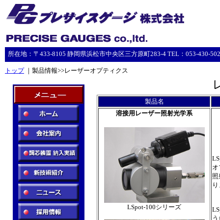
所在地：〒433-8105 静岡県浜松市中央区三方原町283-4 TEL：053-430-5023 F
トップ
｜製品情報>>レーザーオプティクス
製品名
溶接用レーザー照射光学系
L
オ
照
り
LSpot-100シリーズ
L
う