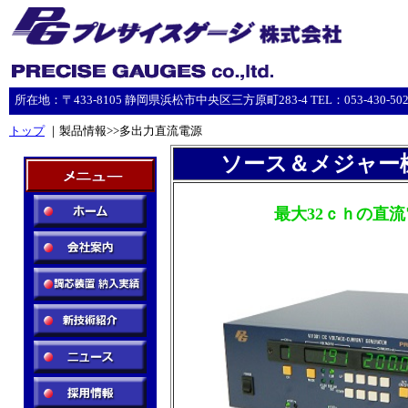
所在地：〒433-8105 静岡県浜松市中央区三方原町283-4 TEL：053-430-5023 F
トップ
｜製品情報>>多出力直流電源
ソース＆メジャー機
最大32ｃｈの直