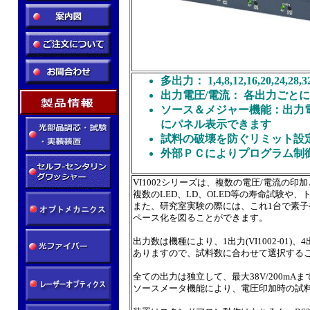
多出力： 1,4,8,12,16,20,24,28,3
出力電圧/電流： 各出力ごとに独立
ソース＆メジャー機能：出力
にパネル表示できます
試料の破壊を防ぐリミット設
外部ＰＣによりプログラム制
VI1002シリーズは、複数の電圧/電流の
複数のLED、LD、OLED等の寿命試験
また、研究室実験の際には、これ1台で素
ペース化を図ることができます。
出力数は機種により、1出力(VI1002-01)、
ありますので、試料数に合わせて選択する
全ての出力は独立して、最大38V/200m
ソースメータ機能により、電圧印加時の試