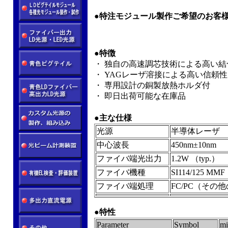
●特注モジュール製作ご希望のお客
●
特徴
・ 独自の高速調芯技術による高い結
・ YAGレーザ溶接による高い信頼性
・ 専用設計の銅製放熱ホルダ付
・ 即日出荷可能な在庫品
●
主な仕様
光源
半導体レーザ
中心波長
450nm±10nm
ファイバ端光出力
1.2W （typ.）
ファイバ機種
SI114/125 M
ファイバ端処理
FC/PC（そ
●
特性
Parameter
Symbol
mi