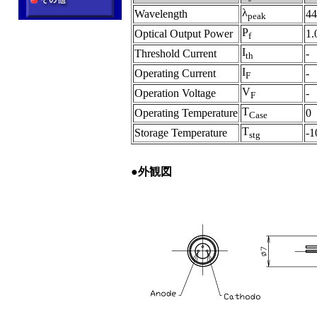
λ
Wavelength
44
peak
P
Optical Output Power
1.
f
I
Threshold Current
-
th
I
Operating Current
-
F
V
Operation Voltage
-
F
T
Operating Temperature
0
Case
T
Storage Temperature
-1
stg
●
外観図