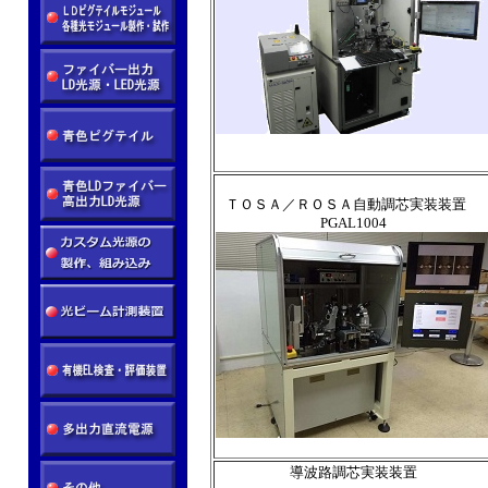
ＴＯＳＡ／ＲＯＳＡ自動調芯実装装置
PGAL1004
導波路調芯実装装置