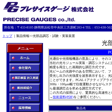
所在地：〒433-8105 静岡県浜松市中央区三方原町283-4 TEL：053-430-5023 F
トップ
｜製品情報>>光部品調芯・試験・実装装置
光
P
光通信や光情報機器の普及により、そのコ
当社の光モジュール実装・調芯システムに採
精度を両立した画期的な調芯方式です。
光ビームの光路中のある空間において、フ
受光し出力の光強度を波形表示すると、光
ことができます。PGAL-1アクティブア
30Hz・100μm幅で往復運動させなが
ら最適調芯点を求める調芯方式です。
この方式の採用により、驚異的な高速性と
→
技術資料(PDF)
をご参照ください。
製品名