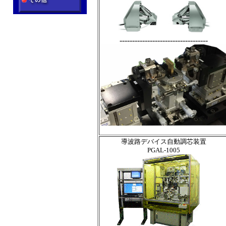
-----------------------------------
導波路デバイス自動調芯装置
PGAL-1005