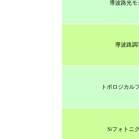
導波路光モ
導波路調
トポロジカル
Siフォトニ