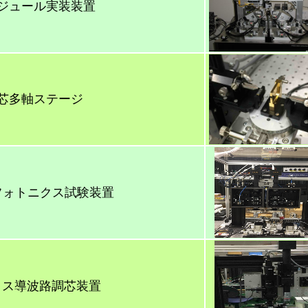
ジュール実装装置
芯多軸ステージ
フォトニクス試験装置
クス導波路調芯装置