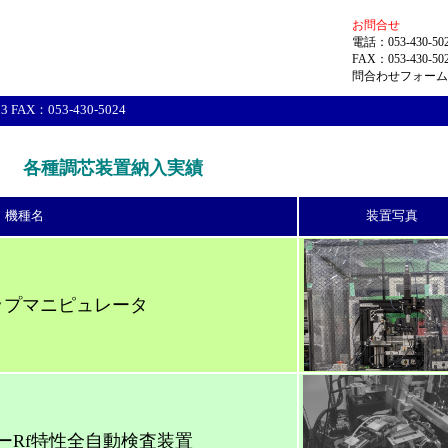
お問合せ
電話：053-430-50
FAX：053-430-50
問合わせフォー
AX：053-430-5024
各種調芯装置納入実績
機種名
装置写真
ップマニピュレータ
ーRf特性全自動検査装置