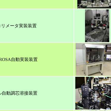
コリメータ実装装置
A ROSA自動実装装置
ル自動調芯溶接装置