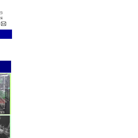
23
24
ム