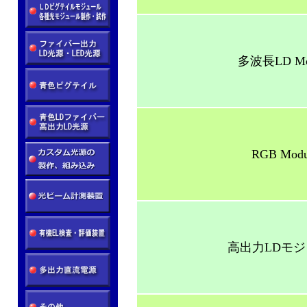
多波長LD M
RGB Mo
高出力LDモ