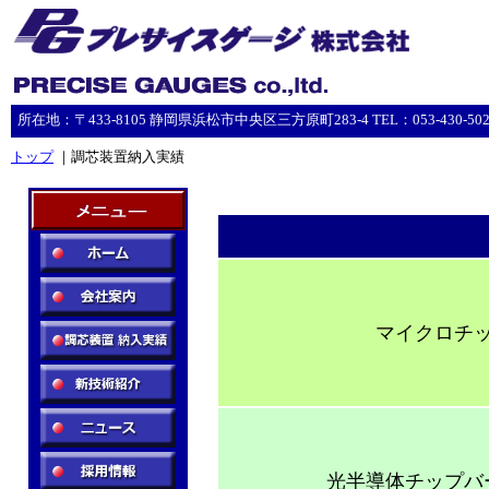
所在地：〒433-8105 静岡県浜松市中央区三方原町283-4 TEL：053-430-5023 F
トップ
｜調芯装置納入実績
マイクロチ
光半導体チップバ