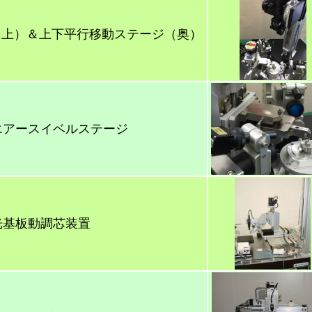
サ（上）＆上下平行移動ステージ（奥）
エアースイベルステージ
光基板動調芯装置