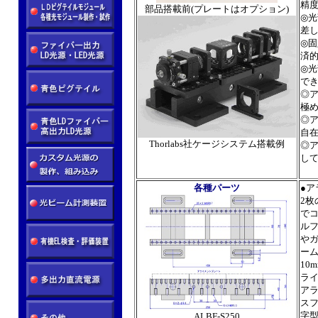
精
部品搭載前(プレートはオプション)
◎
差
◎
済
◎
で
◎ア
極
◎ア
自
Thorlabs社ケージシステム搭載例
◎ア
し
各種パーツ
●ア
2枚
で
ル
や
ー
10
ラ
アラ
ス
字
ALBF-S250