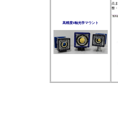
点
整
高精度6軸光学マウント