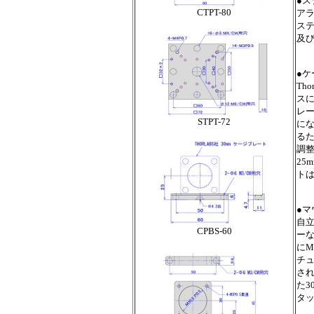
●ス
CTPT-80
ア
ステ
及び
●ケ
Th
ス
レ
STPT-72
に
る
調
25
ト
●マ
自立
CPBS-60
ー
にM
チュ
され
た3
タッ