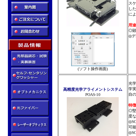
スケ
し
に
用
◎顕
◎
(ソフト操作画面)
光
学
高精度光学アライメントシステム
自
POAS-10
特
◎
度
◎S
可
◎