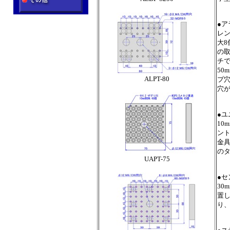
●ア
レン
大
の取
チで
50
ALPT-80
プ穴
穴
●ユ
10
ン
金
の
UAPT-75
●セ
30
置
り