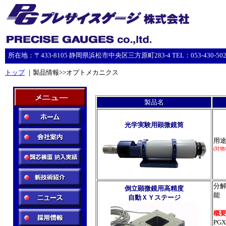
所在地：〒433-8105 静岡県浜松市中央区三方原町283-4 TEL：053-430-5023 F
トップ
｜製品情報>>オプトメカニクス
製品名
光学実験用顕微鏡筒
用
(対
分解
倒立顕微鏡用高精度
能
自動ＸＹステージ
概
PG