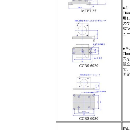
●キ
MTPT-25
Th
用
の
SC
ュ
●キ
Th
穴を
組立
CCBS-6020
で
固
CCBS-6080
PA