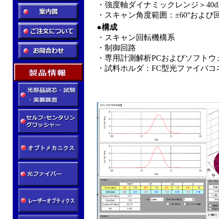
・強度軸ダイナミックレンジ＞40d
・スキャン角度範囲：±60°および回
●
構成
・スキャン回転機構系
・制御回路
・専用計測解析PCおよびソフトウ
・試料ホルダ：FC型光ファイバコ