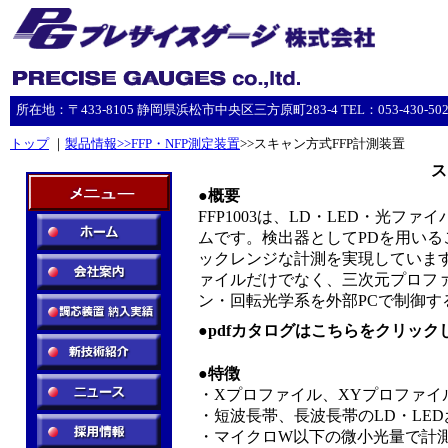
所在地：〒433-8105 静岡県浜松市中央区三方原町283-4 TEL：053-430-5023 F
トップ
｜
製品情報>>FFP・NFP測定装置
>>スキャン方式FFP計測装置
ス
●概要
FFP1003は、LD・LED・光
ムです。検出器としてPDを用い
ックレンジな計測を実現していま
ァイルだけでなく、三次元プロフ
ン・回転光学系を外部PCで制御す
●pdfカタログはこちらをクリッ
●
特徴
・Xプロファイル、XYプロファイ
・短波長帯、長波長帯のLD・LE
・マイクロW以下の微小光量で計