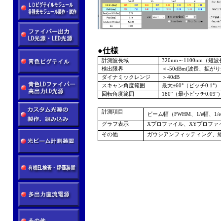
●
仕様
計測波長域
320nm～1100nm（短波
検出限界
＜
-50dBm(波長、拡が
ダイナミックレンジ
＞
40dB
スキャン角度範囲
最大±
60°（ピッチ0.1°）
回転角度範囲
180°（最小ピッチ0.09°
計測項目
ビーム幅（
FWHM、1/e幅、1/e
グラフ表示
Xプロファイル、XYプロファ
その他
ガウシアンフィッティング、